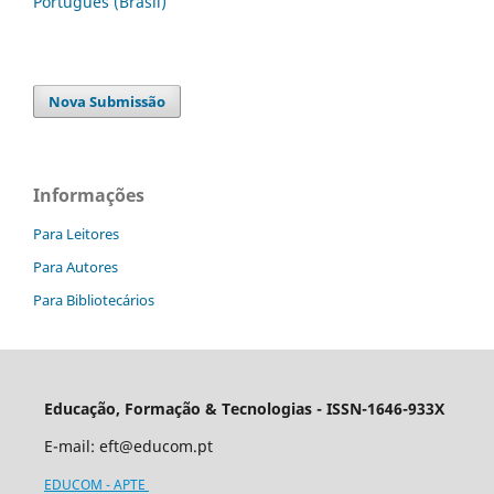
Português (Brasil)
Nova Submissão
Informações
Para Leitores
Para Autores
Para Bibliotecários
Educação, Formação & Tecnologias - ISSN-1646-933X
E-mail:
eft@educom.pt
EDUCOM - APTE