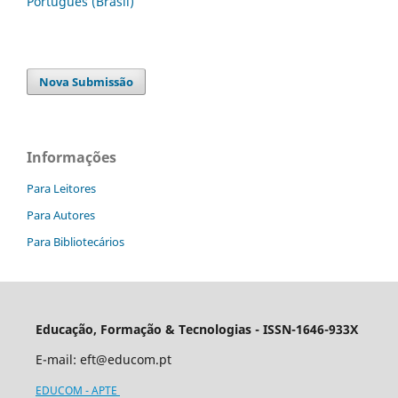
Português (Brasil)
Nova Submissão
Informações
Para Leitores
Para Autores
Para Bibliotecários
Educação, Formação & Tecnologias - ISSN-1646-933X
E-mail:
eft@educom.pt
EDUCOM - APTE