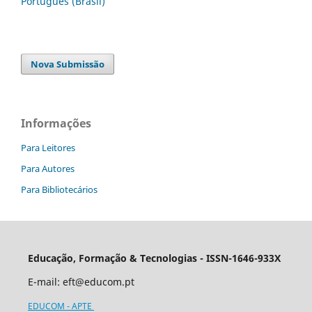
Português (Brasil)
Nova Submissão
Informações
Para Leitores
Para Autores
Para Bibliotecários
Educação, Formação & Tecnologias - ISSN-1646-933X
E-mail:
eft@educom.pt
EDUCOM - APTE