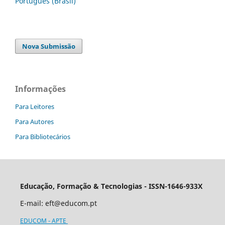
Português (Brasil)
Nova Submissão
Informações
Para Leitores
Para Autores
Para Bibliotecários
Educação, Formação & Tecnologias - ISSN-1646-933X
E-mail:
eft@educom.pt
EDUCOM - APTE