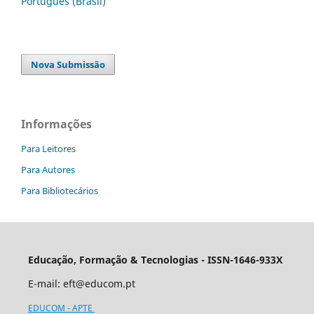
Português (Brasil)
Nova Submissão
Informações
Para Leitores
Para Autores
Para Bibliotecários
Educação, Formação & Tecnologias - ISSN-1646-933X
E-mail:
eft@educom.pt
EDUCOM - APTE