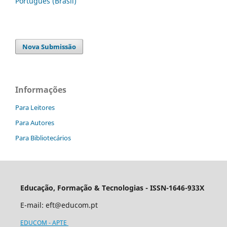
Português (Brasil)
Nova Submissão
Informações
Para Leitores
Para Autores
Para Bibliotecários
Educação, Formação & Tecnologias - ISSN-1646-933X
E-mail:
eft@educom.pt
EDUCOM - APTE