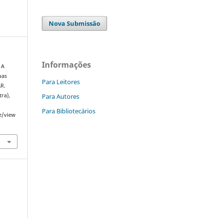
Nova Submissão
Informações
 A
uas
Para Leitores
AR.
Para Autores
tra),
Para Bibliotecários
le/view