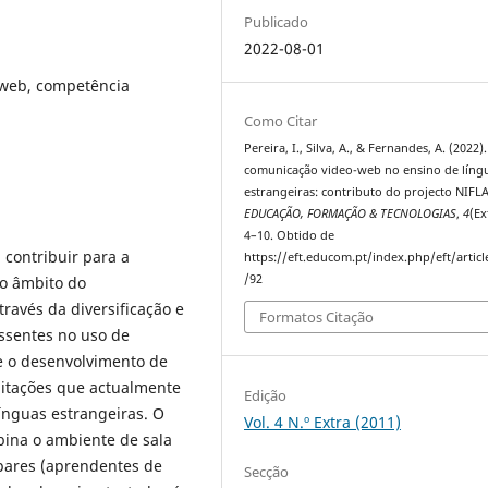
Publicado
2022-08-01
 web, competência
Como Citar
Pereira, I., Silva, A., & Fernandes, A. (2022).
comunicação video-web no ensino de líng
estrangeiras: contributo do projecto NIFL
EDUCAÇÃO, FORMAÇÃO & TECNOLOGIAS
,
4
(Ex
4–10. Obtido de
 contribuir para a
https://eft.educom.pt/index.php/eft/artic
/92
no âmbito do
ravés da diversificação e
Formatos Citação
ssentes no uso de
e o desenvolvimento de
mitações que actualmente
Edição
ínguas estrangeiras. O
Vol. 4 N.º Extra (2011)
ina o ambiente de sala
pares (aprendentes de
Secção