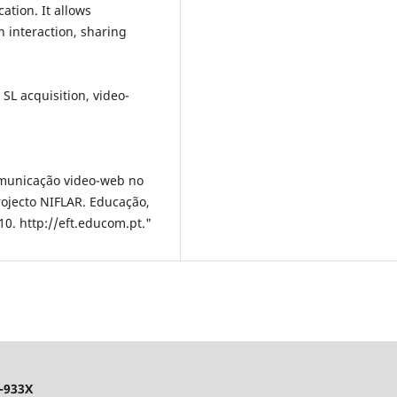
tion. It allows
n interaction, sharing
SL acquisition, video-
 comunicação video-web no
rojecto NIFLAR. Educação,
10. http://eft.educom.pt."
-933X