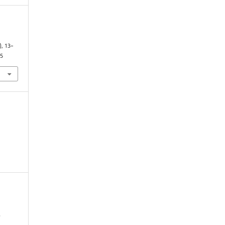
), 13–
75
,