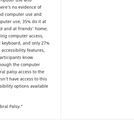
here’s no evidence of
and computer use and
puter use, 35% do it at
l and at friends' home;
ding computer access,
d keyboard, and only 27%
ccessibility features,
articipants know
though the computer
ral palsy access to the
esn’t have access to this
bility options available
ral Palsy."