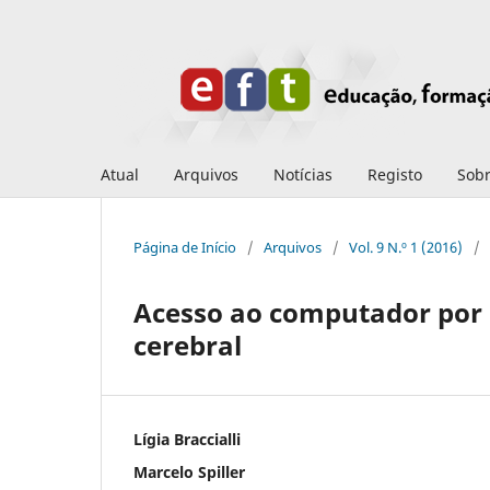
Atual
Arquivos
Notícias
Registo
Sob
Página de Início
/
Arquivos
/
Vol. 9 N.º 1 (2016)
/
Acesso ao computador por c
cerebral
Lígia Braccialli
Marcelo Spiller