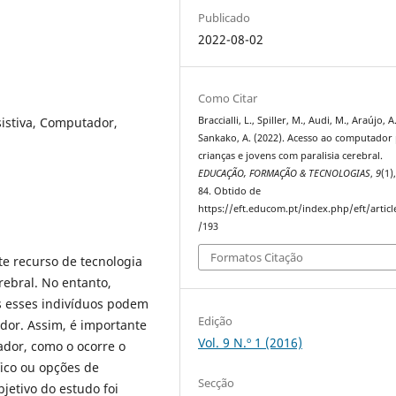
Publicado
2022-08-02
Como Citar
sistiva, Computador,
Braccialli, L., Spiller, M., Audi, M., Araújo, A
Sankako, A. (2022). Acesso ao computador
crianças e jovens com paralisia cerebral.
EDUCAÇÃO, FORMAÇÃO & TECNOLOGIAS
,
9
(1)
84. Obtido de
https://eft.educom.pt/index.php/eft/artic
/193
Formatos Citação
e recurso de tecnologia
rebral. No entanto,
s esses indivíduos podem
Edição
dor. Assim, é importante
Vol. 9 N.º 1 (2016)
ador, como o ocorre o
fico ou opções de
Secção
bjetivo do estudo foi