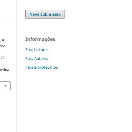
Nova Submissão
Informações
., &
 por
Para Leitores
Para Autores
, 72–
Para Bibliotecários
le/view