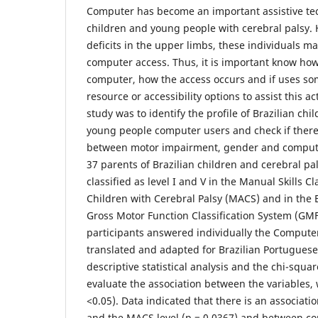
Computer has become an important assistive te
children and young people with cerebral palsy.
deficits in the upper limbs, these individuals may
computer access. Thus, it is important know how
computer, how the access occurs and if uses som
resource or accessibility options to assist this act
study was to identify the profile of Brazilian chi
young people computer users and check if there 
between motor impairment, gender and compute
37 parents of Brazilian children and cerebral p
classified as level I and V in the Manual Skills Cl
Children with Cerebral Palsy (MACS) and in the
Gross Motor Function Classification System (GMFC
participants answered individually the Compute
translated and adapted for Brazilian Portuguese
descriptive statistical analysis and the chi-squa
evaluate the association between the variables, 
<0.05). Data indicated that there is an associa
and the MACS level (p = 0.0367) and between c