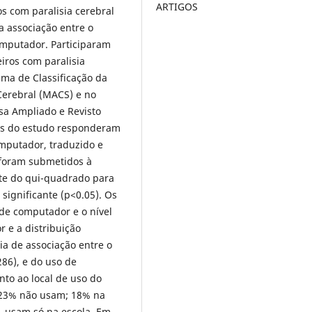
ARTIGOS
ros com paralisia cerebral
a associação entre o
mputador. Participaram
eiros com paralisia
tema de Classificação da
Cerebral (MACS) e no
sa Ampliado e Revisto
tes do estudo responderam
mputador, traduzido e
 foram submetidos à
teste do qui-quadrado para
i significante (p<0.05). Os
de computador e o nível
 e a distribuição
ia de associação entre o
86), e do uso de
to ao local de uso do
 23% não usam; 18% na
% usam só na escola. Em