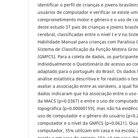
identificar o perfil de crianças e jovens brasilei
usuários de computador e verificar se existe um
comprometimento motor e gênero e o uso de co
deste estudo 37 pais de crianças e jovens brasil
cerebral, classificadas entre o nível I e V no Sis
Habilidade Manual para crianças com Paralisia 
Sistema de Classificação da Função Motora Gros
(GMFCS). Para a coleta de dados, os participan
individualmente o Questionário de acesso ao co
adaptado para o português do Brasil. Os dados
análise estatística descritiva e foi realizado o 
avaliar a associação entre as variáveis, a qual fo
dados indicaram que há associação entre o uso 
da MACS (p=0.0367) e entre o uso de computador
topográfica (p=0.00000159), mas não há evidênc
uso de computador e o gênero do usuário (p=0.2
computador e o nível da GMFCS (p=0.0621). Quan
computador, 35% utilizam em casa e na escola;
escola e em casa de amigos; 15% só em casa; 9