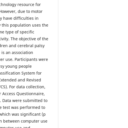
chnology resource for
 However, due to motor
 have difficulties in
 this population uses the
e type of specific
ivity. The objective of the
ldren and cerebral palsy
is an association
r use. Participants were
alsy young people
assification System for
 Extended and Revised
S). For data collection,
r Access Questionnaire,
. Data were submitted to
re test was performed to
which was significant (p
tion between computer use
omputer use and