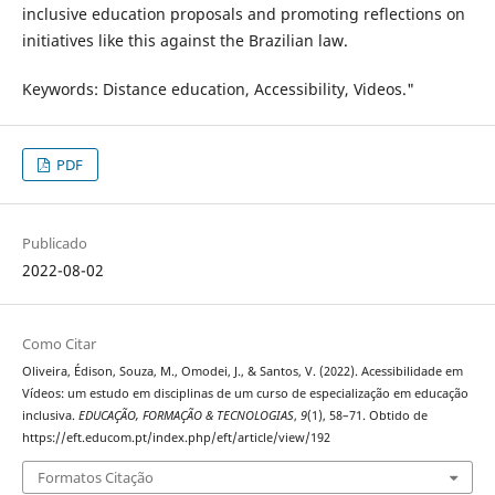
inclusive education proposals and promoting reflections on
initiatives like this against the Brazilian law.
Keywords: Distance education, Accessibility, Videos."
PDF
Publicado
2022-08-02
Como Citar
Oliveira, Édison, Souza, M., Omodei, J., & Santos, V. (2022). Acessibilidade em
Vídeos: um estudo em disciplinas de um curso de especialização em educação
inclusiva.
EDUCAÇÃO, FORMAÇÃO & TECNOLOGIAS
,
9
(1), 58–71. Obtido de
https://eft.educom.pt/index.php/eft/article/view/192
Formatos Citação