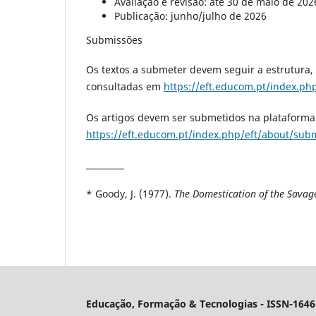
Avaliação e revisão: até 30 de maio de 202
Publicação: junho/julho de 2026
Submissões
Os textos a submeter devem seguir a estrutura
consultadas em
https://eft.educom.pt/index.ph
Os artigos devem ser submetidos na plataforma e
https://eft.educom.pt/index.php/eft/about/sub
_________
* Goody, J. (1977).
The Domestication of the Savag
Educação, Formação & Tecnologias - ISSN-1646