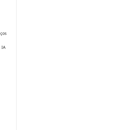
aços
 IA