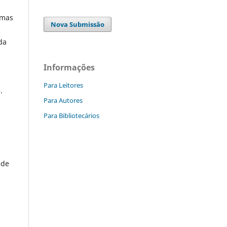
rmas
Nova Submissão
da
Informações
Para Leitores
.
Para Autores
Para Bibliotecários
 de