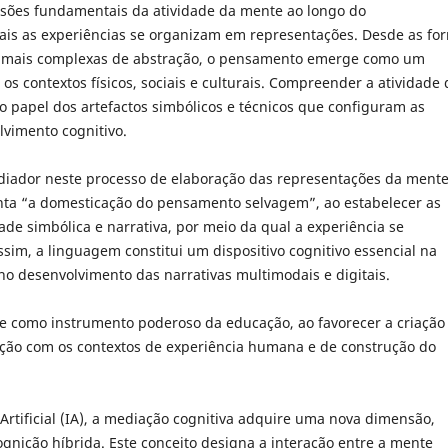
sões fundamentais da atividade da mente ao longo do
is as experiências se organizam em representações. Desde as fo
s mais complexas de abstração, o pensamento emerge como um
os contextos físicos, sociais e culturais. Compreender a atividade 
papel dos artefactos simbólicos e técnicos que configuram as
vimento cognitivo.
diador neste processo de elaboração das representações da mente
enta “a domesticação do pensamento selvagem”, ao estabelecer as
de simbólica e narrativa, por meio da qual a experiência se
sim, a linguagem constitui um dispositivo cognitivo essencial na
no desenvolvimento das narrativas multimodais e digitais.
e como instrumento poderoso da educação, ao favorecer a criação
ção com os contextos de experiência humana e de construção do
rtificial (IA), a mediação cognitiva adquire uma nova dimensão,
nição híbrida. Este conceito designa a interação entre a mente