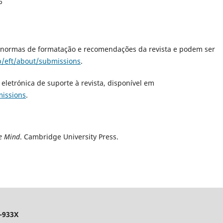
6
, normas de formatação e recomendações da revista e podem ser
p/eft/about/submissions
.
letrónica de suporte à revista, disponível em
missions
.
e Mind
. Cambridge University Press.
-933X