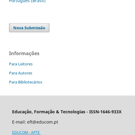
Português (Brasil)
Nova Submissão
Informações
Para Leitores
Para Autores
Para Bibliotecários
Educação, Formação & Tecnologias - ISSN-1646-933X
E-mail:
eft@educom.pt
EDUCOM - APTE