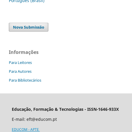
Português (Brasil)
Nova Submissão
Informações
Para Leitores
Para Autores
Para Bibliotecários
Educação, Formação & Tecnologias - ISSN-1646-933X
E-mail:
eft@educom.pt
EDUCOM - APTE