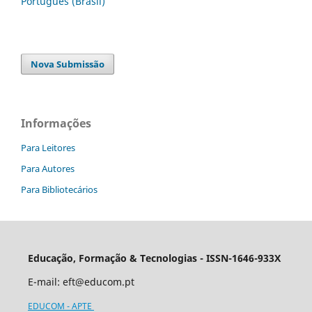
Português (Brasil)
Nova Submissão
Informações
Para Leitores
Para Autores
Para Bibliotecários
Educação, Formação & Tecnologias - ISSN-1646-933X
E-mail:
eft@educom.pt
EDUCOM - APTE