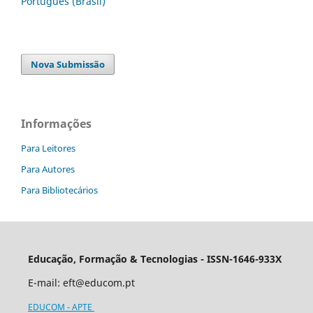
Português (Brasil)
Nova Submissão
Informações
Para Leitores
Para Autores
Para Bibliotecários
Educação, Formação & Tecnologias - ISSN-1646-933X
E-mail:
eft@educom.pt
EDUCOM - APTE