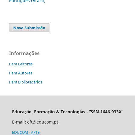
Português (Brasil)
Nova Submissão
Informações
Para Leitores
Para Autores
Para Bibliotecários
Educação, Formação & Tecnologias - ISSN-1646-933X
E-mail:
eft@educom.pt
EDUCOM - APTE