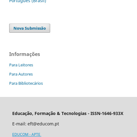
Português (Brasil)
Nova Submissão
Informações
Para Leitores
Para Autores
Para Bibliotecários
Educação, Formação & Tecnologias - ISSN-1646-933X
E-mail:
eft@educom.pt
EDUCOM - APTE