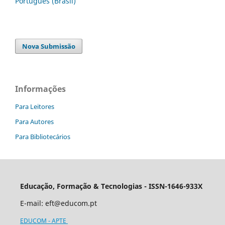
Português (Brasil)
Nova Submissão
Informações
Para Leitores
Para Autores
Para Bibliotecários
Educação, Formação & Tecnologias - ISSN-1646-933X
E-mail:
eft@educom.pt
EDUCOM - APTE