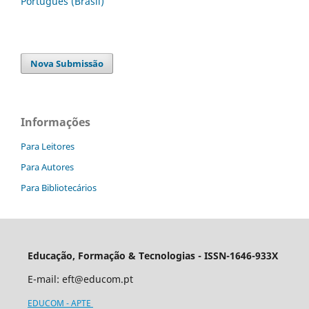
Português (Brasil)
Nova Submissão
Informações
Para Leitores
Para Autores
Para Bibliotecários
Educação, Formação & Tecnologias - ISSN-1646-933X
E-mail:
eft@educom.pt
EDUCOM - APTE