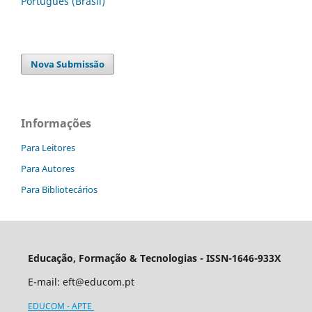
Português (Brasil)
Nova Submissão
Informações
Para Leitores
Para Autores
Para Bibliotecários
Educação, Formação & Tecnologias - ISSN-1646-933X
E-mail:
eft@educom.pt
EDUCOM - APTE