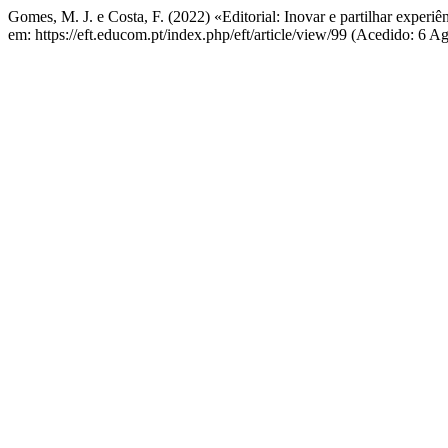
Gomes, M. J. e Costa, F. (2022) «Editorial: Inovar e partilhar experiê
em: https://eft.educom.pt/index.php/eft/article/view/99 (Acedido: 6 A