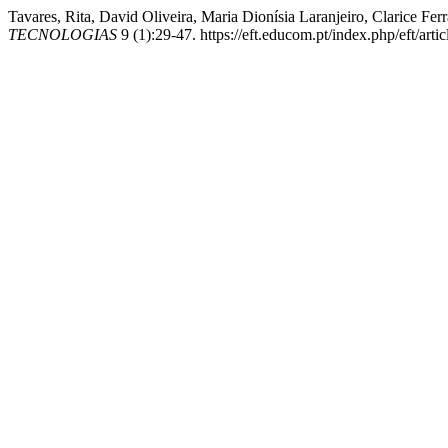
Tavares, Rita, David Oliveira, Maria Dionísia Laranjeiro, Clarice F
TECNOLOGIAS
9 (1):29-47. https://eft.educom.pt/index.php/eft/arti