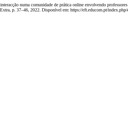
ção numa comunidade de prática online envolvendo professores e i
n. Extra, p. 37–46, 2022. Disponível em: https://eft.educom.pt/index.php/