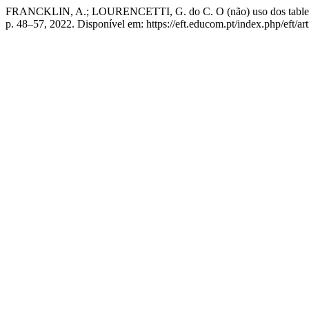
FRANCKLIN, A.; LOURENCETTI, G. do C. O (não) uso dos tablets ed
p. 48–57, 2022. Disponível em: https://eft.educom.pt/index.php/eft/ar