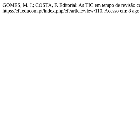
GOMES, M. J.; COSTA, F. Editorial: As TIC em tempo de revisão cu
https://eft.educom.pt/index.php/eft/article/view/110. Acesso em: 8 ago