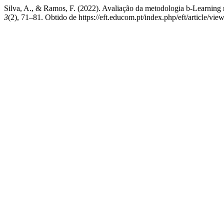
Silva, A., & Ramos, F. (2022). Avaliação da metodologia b-Learnin
3
(2), 71–81. Obtido de https://eft.educom.pt/index.php/eft/article/vie