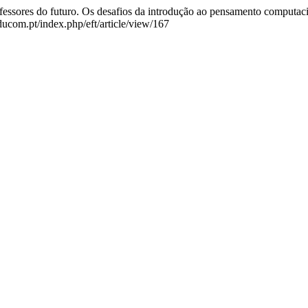
ofessores do futuro. Os desafios da introdução ao pensamento computac
educom.pt/index.php/eft/article/view/167