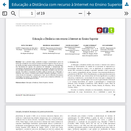
Educação a Distância com recurso à Internet no Ensino Superior