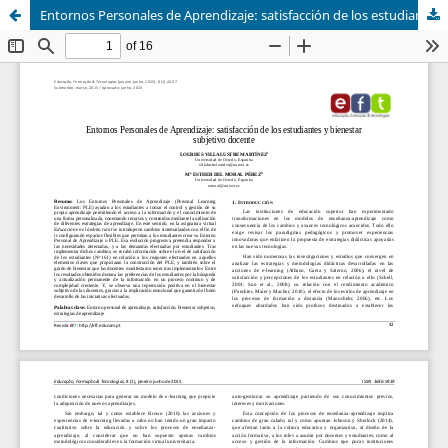
Entornos Personales de Aprendizaje: satisfacción de los estudiantes y bienestar subjetivo docente