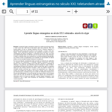
Aprender línguas estrangeiras no século XXI: teletandem através do skype