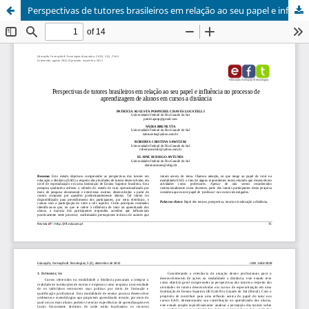
Perspectivas de tutores brasileiros em relação ao seu papel e influência no processo de aprendizagem de alunos em cursos a distância